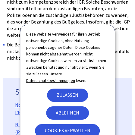
nicht zum Kompetenzbereich der IGP. Solche Beschwerden
sind unmittelbar an den zuständigen Beamten, an die
Polizei oder an die zuständigen Justizbehörden zu wenden,
dies vor der Bezahlung des Bußgeldes. Insofern, gibt die IGP
die an sie gewendeten Beschwerden an die Polizeidirektion
Diese Website verwendet für ihren Betrieb
weiter.
notwendige Cookies, ohne Nutzung
Die Beschwerden, die in direktem Zusammenhang
personenbezogener Daten. Diese Cookies
mitlaufenden Gerichtsverfahren stehen, gehören ebenfalls
können nicht abgelehnt werden. Nicht
nicht zum Zuständigkeitsbereich der IGP.
notwendige Cookies werden zu statistischen
Zwecken benutzt und nur aktiviert, wenn Sie
sie zulassen. Unsere
Datenschutzbestimmungen
lesen.
Statistiken (auf Französisch)
ZULASSEN
Nombre d'enquêtes administratives menées par
l'IGP (Pdf, 117 KB)
ABLEHNEN
Nombre d'enquêtes judiciaires menées par l'IGP
COOKIES VERWALTEN
(Pdf, 111 KB)