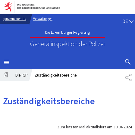
Zur Hauptnavigation
Zum Inhalt
DE
gouvernement.lu
Verwaltungen
DE
Die Luxemburger Regierung
Generalinspektion der Polizei
SUCHFLED 
MENÜ
HAUPT-
Die IGP
Zuständigkeitsbereiche
TE
Startseite
Zuständigkeitsbereiche
Zum letzten Mal aktualisiert am
30.04.2024