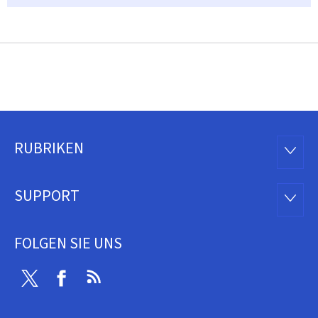
RUBRIKEN
Footer
RUBRI
SUPPORT
SUPP
FOLGEN SIE UNS
Twitter
Facebook
RSS