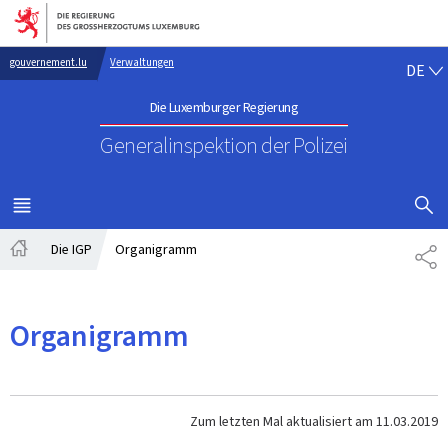
Zur Hauptnavigation
Zum Inhalt
DE
gouvernement.lu
Verwaltungen
DE
Die Luxemburger Regierung
Generalinspektion der Polizei
SUCHFLED 
MENÜ
HAUPT-
Die IGP
Organigramm
TE
Startseite
Organigramm
Zum letzten Mal aktualisiert am
11.03.2019