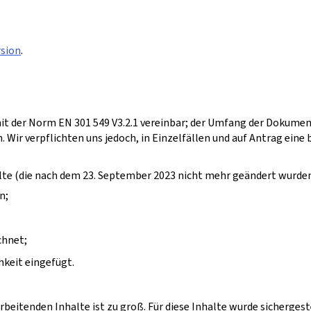
rsion
.
it der Norm EN 301 549 V3.2.1 vereinbar; der Umfang der Dokumen
. Wir verpflichten uns jedoch, in Einzelfällen und auf Antrag eine 
halte (die nach dem 23. September 2023 nicht mehr geändert wurde
n;
chnet;
chkeit eingefügt.
beitenden Inhalte ist zu groß. Für diese Inhalte wurde sichergest