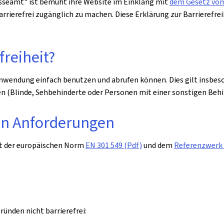
esseamt"
ist bemüht ihre Website im Einklang mit
dem Gesetz vom
ierefrei zugänglich zu machen. Diese Erklärung zur Barrierefreih
freiheit?
Anwendung einfach benutzen und abrufen können. Dies gilt insbe
en (Blinde, Sehbehinderte oder Personen mit einer sonstigen Beh
den Anforderungen
t der europäischen Norm
EN 301 549 (Pdf)
und dem
Referenzwerk 
ünden nicht barrierefrei: