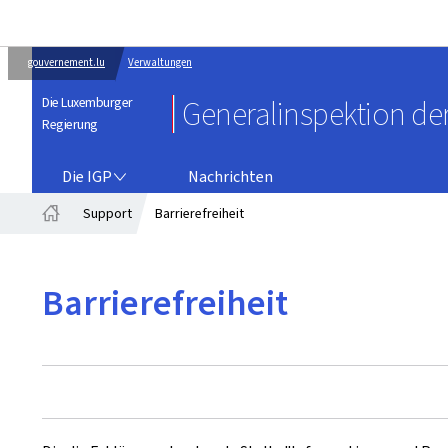
gouvernement.lu
Verwaltungen
Die Luxemburger
Generalinspektion der
Regierung
DIE IGP
Die IGP
Nachrichten
Support
Barrierefreiheit
Startseite
Barrierefreiheit