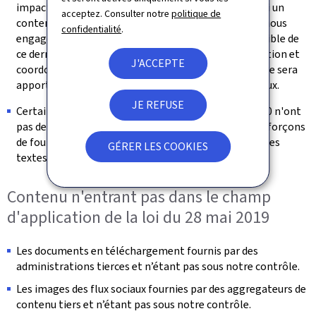
impactant ne bloquent pas l’accès à l’information. Si un
acceptez. Consulter notre
politique de
contenu s’avérait malgré tout non accessible, nous nous
confidentialité
.
engageons à fournir sur demande une version accessible de
ce dernier (se référer à la section « Retour d'information et
J'ACCEPTE
coordonnées de contact »). Une attention particulière sera
apportée à la rédaction des futurs contenus éditoriaux.
JE REFUSE
Certaines vidéos publiées après le 23 septembre 2020 n'ont
pas de transcription textuelle adaptée. Nous nous efforçons
de fournir les messages transmis dans la vidéo dans les
GÉRER LES COOKIES
textes environnants
Contenu n'entrant pas dans le champ
d'application de la loi du 28 mai 2019
Les documents en téléchargement fournis par des
administrations tierces et n’étant pas sous notre contrôle.
Les images des flux sociaux fournies par des aggregateurs de
contenu tiers et n’étant pas sous notre contrôle.