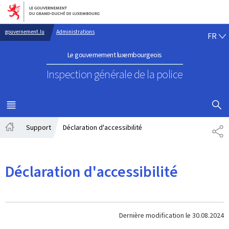
Aller au menu principal
Aller au contenu
FR
gouvernement.lu
Administrations
FR
Le gouvernement luxembourgeois
Inspection générale de la police
AFFICHER
MENU
PRINCIPAL
Support
Déclaration d'accessibilité
PA
Accueil
Déclaration d'accessibilité
Dernière modification le
30.08.2024