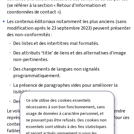
(se référer à la section « Retour d'information et
coordonnées de contact »).
Les contenus éditoriaux notamment les plus anciens (sans
modification après le 23 septembre 2023) peuvent présenter
des non-conformités :
Des listes et des intertitres mal formatés.
Des attributs ‘title’ de liens et des alternatives d'image
non-pertinentes.
Des changements de langues non signalés
programmatiquement.
La présence de paragraphes vides pour améliorer la
lisibilité.
Ce site utilise des cookies essentiels
Des tableaux incorrectement structurés.
nécessaires à son bon fonctionnement, sans
Le volume des pages à vérifier et des contenus à reprendre
usage de données à caractère personnel, et
représente une charge de travail trop conséquente. Pour ces
ne pouvant pas être refusés. Des cookies non
contenus, il a été vérifié que, bien que présentant des
essentiels sont utilisés à des fins statistiques
faiblesses de structuration, les non-conformités les
et seront activés uniquement si vous les