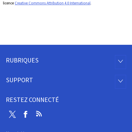
licence
Creative Commons Attribution 4.0 International
.
RUBRIQUES
Pied
RUBRI
de
SUPPORT
SUPP
page
RESTEZ CONNECTÉ
Twitter
Facebook
RSS