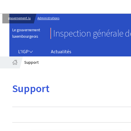
gouvernement.lu
Administrations
Le gouvernement
Inspection générale de
luxembourgeois
L'IGP
L'IGP
Actualités
Support
Accueil
Support