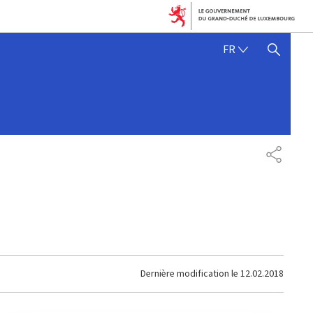
FRANÇAIS
FR
AFFICHER / MASQUER 
PARTAG
Dernière modification le
12.02.2018