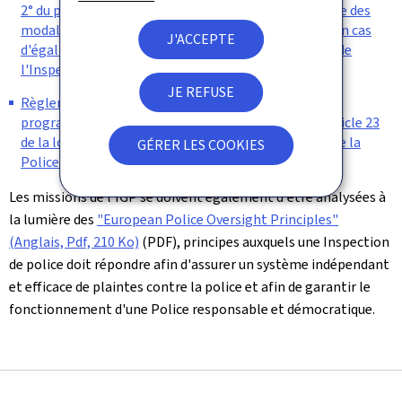
2° du programme de l'examen de promotion ainsi que des
modalités classement et des critères de départage en cas
J'ACCEPTE
d'égalité des notes des fonctionnaires du cadre civil de
l'Inspection générale de la Police.
JE REFUSE
Règlement grand-ducal du 17 août 2018 fixant le
programme et la procédure de l’examen prévu à l’article 23
de la loi du 18 juillet 2018 sur l’Inspection générale de la
GÉRER LES COOKIES
Police.
Les missions de l'IGP se doivent également d'être analysées à
la lumière des
"European Police Oversight Principles"
(Anglais, Pdf, 210 Ko)
(PDF), principes auxquels une Inspection
de police doit répondre afin d'assurer un système indépendant
et efficace de plaintes contre la police et afin de garantir le
fonctionnement d'une Police responsable et démocratique.