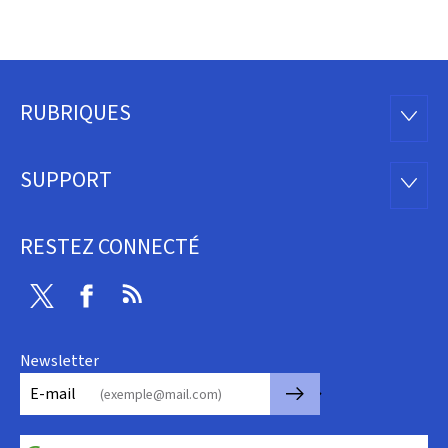
RUBRIQUES
Pied
RUBRI
de
SUPPORT
SUPP
page
RESTEZ CONNECTÉ
Twitter
Facebook
RSS
Newsletter
🡒
E-mail