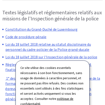
Textes législatifs et réglementaires relatifs aux
missions de l'Inspection générale de la police
Constitution du Grand-Duché de Luxembourg
Code de procédure pénale
Loi du 18 juillet 2018 relative au statut disciplinaire du
personnel du cadre policier de la Police grand-ducale
Loi du 18 juillet 2018 sur l'Inspection générale de la police
Règlement grand-ducal du 29 novembre 2021 portant
Ce site utilise des cookies essentiels
fixation :
nécessaires à son bon fonctionnement, sans
usage de données à caractère personnel, et
1° des programmes de formation spéciale, de la durée de la
ne pouvant pas être refusés. Des cookies non
formation spéciale théorique et de l'appéciation des
essentiels sont utilisés à des fins statistiques
épreuves de l'examen de fin de formation spéciale des
et seront activés uniquement si vous les
fonctionnaires stagiaires du cadre civil de l'Inspection
acceptez. Consulter notre
politique de
générale de la Police ;
confidentialité
.