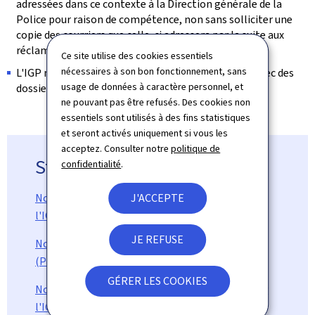
adressées dans ce contexte à la Direction générale de la
Police pour raison de compétence, non sans solliciter une
copie des courriers que celle-ci adressera par la suite aux
réclamants.
Ce site utilise des cookies essentiels
nécessaires à son bon fonctionnement, sans
L'IGP ne traite pas les réclamations en lien direct avec des
usage de données à caractère personnel, et
dossiers judiciaires en cours.
ne pouvant pas être refusés. Des cookies non
essentiels sont utilisés à des fins statistiques
et seront activés uniquement si vous les
acceptez. Consulter notre
politique de
Statistiques
confidentialité
.
Nombre d'enquêtes administratives menées par
J'ACCEPTE
l'IGP (Pdf, 117 Ko)
JE REFUSE
Nombre d'enquêtes judiciaires menées par l'IGP
(Pdf, 111 Ko)
GÉRER LES COOKIES
Nombre d'instructions disciplinaires menées par
l'IGP (Pdf, 97 Ko)