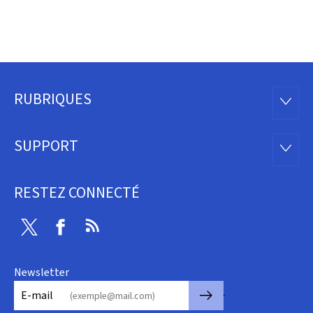
RUBRIQUES
Pied
RUBRI
de
SUPPORT
SUPP
page
RESTEZ CONNECTÉ
Twitter
Facebook
RSS
Newsletter
🡒
E-mail