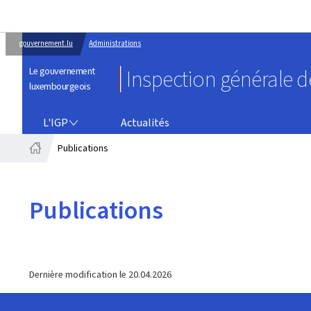
gouvernement.lu
Administrations
Le gouvernement
Inspection générale de
luxembourgeois
L'IGP
L'IGP
Actualités
Publications
Accueil
Publications
Dernière modification le
20.04.2026