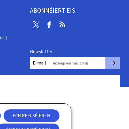
ABONNÉIERT EIS
Twitter
Facebook
RSS
rung
Newsletter
🡒
E-mail
ECH REFUSÉIEREN