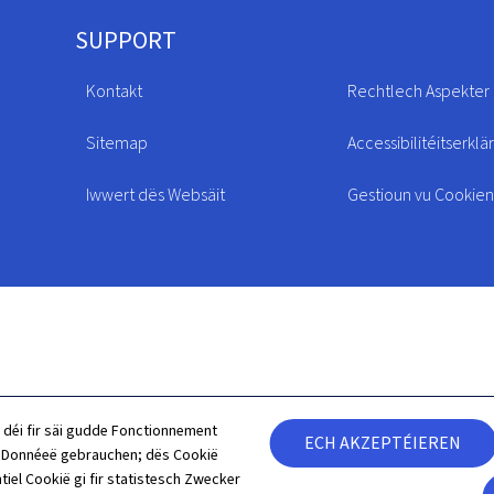
SUPPORT
Kontakt
Rechtlech Aspekter
Sitemap
Accessibilitéitserklä
Iwwert dës Websäit
Gestioun vu Cookien
 déi fir säi gudde Fonctionnement
ECH AKZEPTÉIEREN
h Donnéeë gebrauchen; dës Cookië
tiel Cookië gi fir statistesch Zwecker