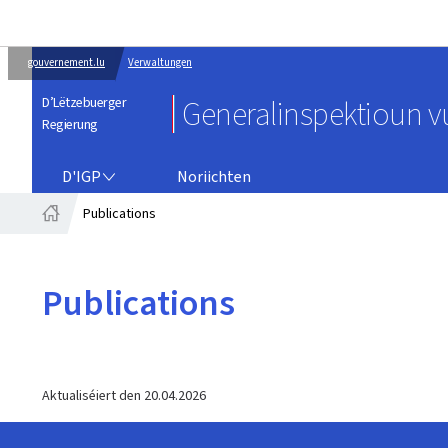
gouvernement.lu
Verwaltungen
D’Lëtzebuerger
Generalinspektioun vu
Regierung
D'IGP
D'IGP
Noriichten
Publications
Startsäit
Publications
Aktualiséiert den
20.04.2026