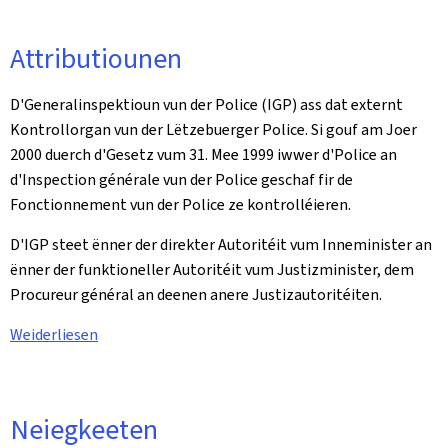
Attributiounen
D'Generalinspektioun vun der Police (IGP) ass dat externt
Kontrollorgan vun der Lëtzebuerger Police. Si gouf am Joer
2000 duerch d'Gesetz vum 31. Mee 1999 iwwer d'Police an
d'Inspection générale vun der Police geschaf fir de
Fonctionnement vun der Police ze kontrolléieren.
D'IGP steet ënner der direkter Autoritéit vum Inneminister an
ënner der funktioneller Autoritéit vum Justizminister, dem
Procureur général an deenen anere Justizautoritéiten.
Weiderliesen
Neiegkeeten