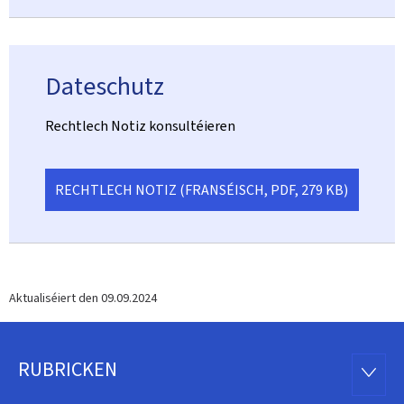
Dateschutz
Rechtlech Notiz konsultéieren
RECHTLECH NOTIZ (FRANSÉISCH, PDF, 279 KB)
Aktualiséiert den
09.09.2024
RUBRICKEN
Fousszeil
RUBRI