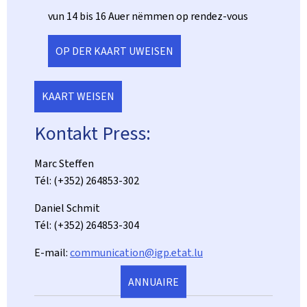
vun 14 bis 16 Auer nëmmen op rendez-vous
OP DER KAART UWEISEN
KAART WEISEN
Kontakt Press:
Marc Steffen
Tél: (+352) 264853-302
Daniel Schmit
Tél: (+352) 264853-304
E-mail:
communication@igp.etat.lu
ANNUAIRE