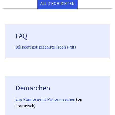
ALL D'NORIICHTEN
FAQ
Déi heefegst gestallte Froen (Pdf)
Demarchen
Eng Plainte géint Police maachen
(op
Franséisch)