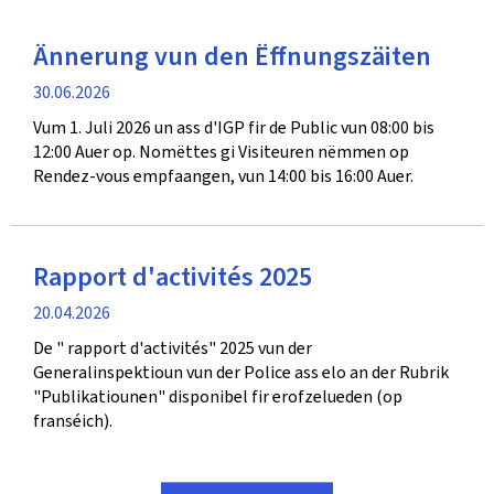
Ännerung vun den Ëffnungszäiten
Verëffentlechungsdatum
30.06.2026
Vum 1. Juli 2026 un ass d'IGP fir de Public vun 08:00 bis
12:00 Auer op. Nomëttes gi Visiteuren nëmmen op
Rendez-vous empfaangen, vun 14:00 bis 16:00 Auer.
Rapport d'activités 2025
Verëffentlechungsdatum
20.04.2026
De " rapport d'activités" 2025 vun der
Generalinspektioun vun der Police ass elo an der Rubrik
"Publikatiounen" disponibel fir erofzelueden (op
franséich).