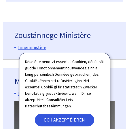
Zoustännege Ministère
Inneministère
Dëse Site benotzt essentiel Cookien, déi fir säi
gudde Fonctionnement noutwendeg sinn a
keng perséinlech Donnéeë gebrauchen; dës
Minister
Cookië kënnen net refuséiert ginn. Net-
essentiel Cookië gi fir statistesch Zwecker
Léon Gloden
benotzt a gi just aktivéiert, wann Dir se
akzeptéiert. Consultéiert eis
Dateschutzbestëmmungen
.
ECH AKZEPTÉIEREN