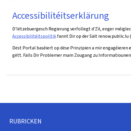
Accessibilitéitserklärung
D'lëtzebuergesch Regierung verfollegt d'Zil, enger méigl
Accessibilitéitspolitik
fannt Dir op der Säit renow.public.lu 
Dëst Portal baséiert op dëse Prinzipien a mir engagéieren e
gëtt. Falls Dir Problemer mam Zougang zu Informatiounen
Fousszeil
RUBRICKEN