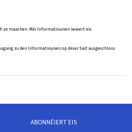
ch ze maachen. Méi Informatiounen iwwert eis
 Zougang zu den Informatiounen op dëser Säit ausgeschloss
ABONNÉIERT EIS