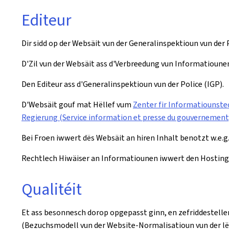
Editeur
Dir sidd op der Websäit vun der Generalinspektioun vun der P
D'Zil vun der Websäit ass d'Verbreedung vun Informatiounen
Den Editeur ass d'Generalinspektioun vun der Police (IGP).
D'Websäit gouf mat Hëllef vum
Zenter fir Informatiounstec
Regierung (Service information et presse du gouvernement,
Bei Froen iwwert dës Websäit an hiren Inhalt benotzt w.e.g
Rechtlech Hiwäiser an Informatiounen iwwert den Hosting v
Qualitéit
Et ass besonnesch dorop opgepasst ginn, en zefriddestelle
(Bezuchsmodell vun der Website-Normalisatioun vun der l