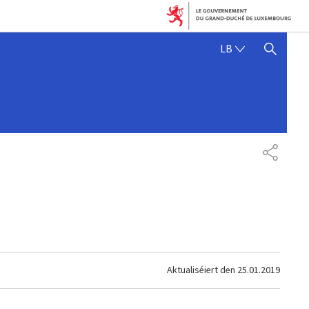
LËTZEBUERGE
LB
SHOW HIDE SEARCH
SHARE
Aktualiséiert den
25.01.2019