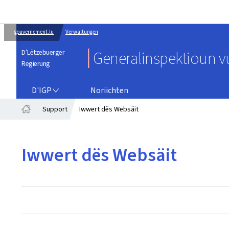
gouvernement.lu
Verwaltungen
D’Lëtzebuerger
Generalinspektioun vu
Regierung
D'IGP
D'IGP
Noriichten
Support
Iwwert dës Websäit
Startsäit
Iwwert dës Websäit