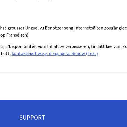
echst grousser Unzuel vu Benotzer seng Internetsäiten zougängle
(op Franséisch)
is, d'Disponibilitéit vum Inhalt ze verbesseren, fir datt kee vum
 hutt,
kontaktéiert w.e.g. d'Equipe vu Renow (Text)
.
SUPPORT