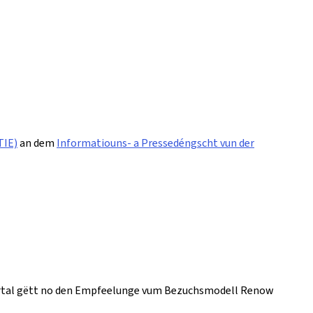
TIE)
an dem
Informatiouns- a Pressedéngscht vun der
t Portal gëtt no den Empfeelunge vum Bezuchsmodell Renow