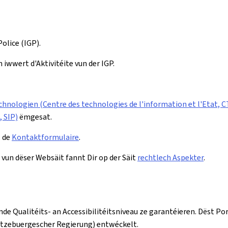
olice (IGP).
 iwwert d'Aktivitéite vun der IGP.
hnologien (Centre des technologies de l'information et l'Etat, C
 SIP)
ëmgesat.
. de
Kontaktformulaire
.
un dëser Websäit fannt Dir op der Säit
rechtlech Aspekter
.
nde Qualitéits- an Accessibilitéitsniveau ze garantéieren. Dës
ëtzebuergescher Regierung) entwéckelt.