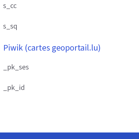
s_cc
s_sq
Piwik (cartes geoportail.lu)
_pk_ses
_pk_id