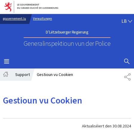
Bei den Haaptmenü goen
Bei den Inhalt goen
LË
gouvernement.lu
Verwaltungen
LB
D’Lëtzebuerger Regierung
Generalinspektioun vun der Police
SHOW H
MENÜ
HAAPT-
Support
Gestioun vu Cookien
SH
Startsäit
Gestioun vu Cookien
Aktualiséiert den
30.08.2024