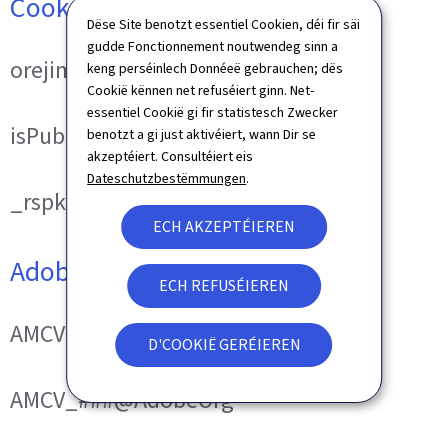
Cookies techniques
Dëse Site benotzt essentiel Cookien, déi fir säi
gudde Fonctionnement noutwendeg sinn a
orejime
keng perséinlech Donnéeë gebrauchen; dës
Cookië kënnen net refuséiert ginn. Net-
essentiel Cookië gi fir statistesch Zwecker
isPublicWebsite
benotzt a gi just aktivéiert, wann Dir se
akzeptéiert. Consultéiert eis
Dateschutzbestëmmungen
.
_rspkrLoadCore (ReadSpeaker)
ECH AKZEPTÉIEREN
Adobe Analytics
ECH REFUSÉIEREN
AMCVS_###@AdobeOrg
D'COOKIË GERÉIEREN
AMCV_###@AdobeOrg