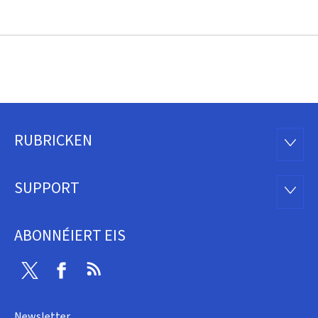
RUBRICKEN
Fousszeil
RUBRI
SUPPORT
SUPP
ABONNÉIERT EIS
Twitter
Facebook
RSS
Newsletter