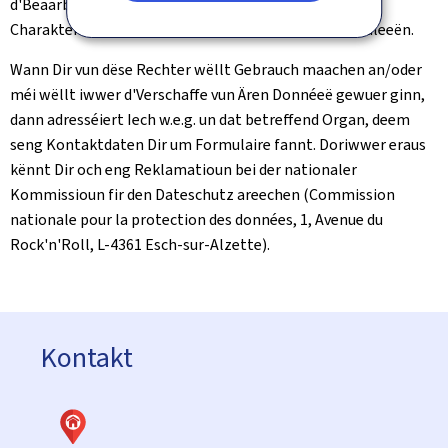
d'Beaarbechte vun Ären Donnéeë keen obligatoresche
Charakter huet, kënnt Dir donieft och Widdersproch aleeën.
Wann Dir vun dëse Rechter wëllt Gebrauch maachen an/oder
méi wëllt iwwer d'Verschaffe vun Ären Donnéeë gewuer ginn,
dann adresséiert Iech w.e.g. un dat betreffend Organ, deem
seng Kontaktdaten Dir um Formulaire fannt. Doriwwer eraus
kënnt Dir och eng Reklamatioun bei der nationaler
Kommissioun fir den Dateschutz areechen (Commission
nationale pour la protection des données, 1, Avenue du
Rock'n'Roll, L-4361 Esch-sur-Alzette).
Kontakt