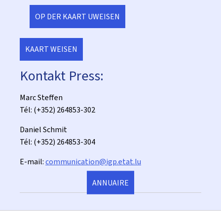
OP DER KAART UWEISEN
KAART WEISEN
Kontakt Press:
Marc Steffen
Tél: (+352) 264853-302
Daniel Schmit
Tél: (+352) 264853-304
E-mail:
communication@igp.etat.lu
ANNUAIRE