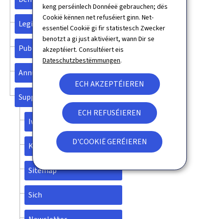
keng perséinlech Donnéeë gebrauchen; dës
Cookië kënnen net refuséiert ginn. Net-
Legislatioun
essentiel Cookië gi fir statistesch Zwecker
benotzt a gi just aktivéiert, wann Dir se
Publications
akzeptéiert. Consultéiert eis
Dateschutzbestëmmungen
.
Annuaire
ECH AKZEPTÉIEREN
Support
ECH REFUSÉIEREN
Iwwert dës Websäit
D'COOKIË GERÉIEREN
Kontakt
Sitemap
Sich