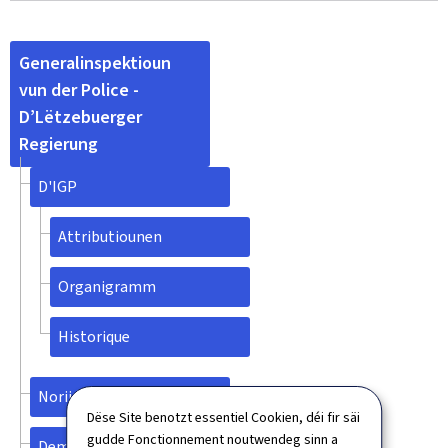
Generalinspektioun
vun der Police -
D’Lëtzebuerger
Regierung
D'IGP
Attributiounen
Organigramm
Historique
Noriichten
Dëse Site benotzt essentiel Cookien, déi fir säi
gudde Fonctionnement noutwendeg sinn a
Demarchen