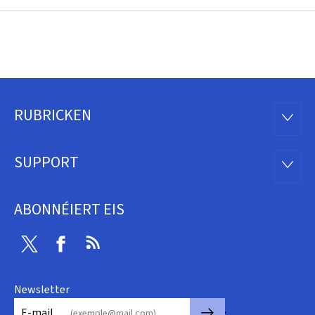
RUBRICKEN
Fousszeil
RUBRI
SUPPORT
SUPP
ABONNÉIERT EIS
Twitter
Facebook
RSS
Newsletter
🡒
E-mail