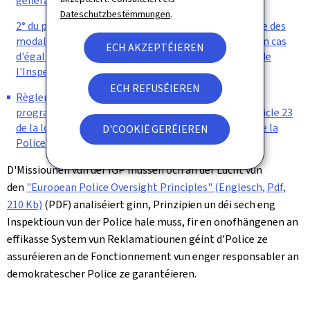
générale de la Police ;
Dateschutzbestëmmungen
.
2° du programme de l'examen de promotion ainsi que des
modalités classement et des critères de départage en cas
ECH AKZEPTÉIEREN
d'égalité des notes des fonctionnaires du cadre civil de
l'Inspection générale de la Police.
ECH REFUSÉIEREN
Règlement grand-ducal du 17 août 2018 fixant le
programme et la procédure de l’examen prévu à l’article 23
de la loi du 18 juillet 2018 sur l’Inspection générale de la
D'COOKIË GERÉIEREN
Police.
D'Missiounen vun der IGP mussen och an der Lucht vun
den
"European Police Oversight Principles" (Englesch, Pdf,
210 Kb)
(PDF) analiséiert ginn, Prinzipien un déi sech eng
Inspektioun vun der Police hale muss, fir en onofhängenen an
effikasse System vun Reklamatiounen géint d'Police ze
assuréieren an de Fonctionnement vun enger responsabler an
demokratescher Police ze garantéieren.