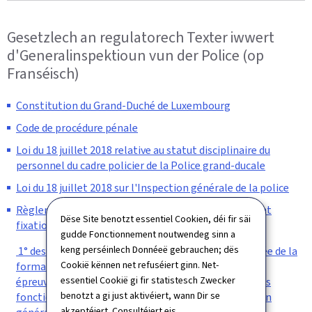
Gesetzlech an regulatorech Texter iwwert
d'Generalinspektioun vun der Police (op
Franséisch)
Constitution du Grand-Duché de Luxembourg
Code de procédure pénale
Loi du 18 juillet 2018 relative au statut disciplinaire du
personnel du cadre policier de la Police grand-ducale
Loi du 18 juillet 2018 sur l'Inspection générale de la police
Règlement grand-ducal du 29 novembre 2021 portant
Dëse Site benotzt essentiel Cookien, déi fir säi
fixation :
gudde Fonctionnement noutwendeg sinn a
keng perséinlech Donnéeë gebrauchen; dës
1° des programmes de formation spéciale, de la durée de la
Cookië kënnen net refuséiert ginn. Net-
formation spéciale théorique et de l'appéciation des
essentiel Cookië gi fir statistesch Zwecker
épreuves de l'examen de fin de formation spéciale des
benotzt a gi just aktivéiert, wann Dir se
fonctionnaires stagiaires du cadre civil de l'Inspection
akzeptéiert. Consultéiert eis