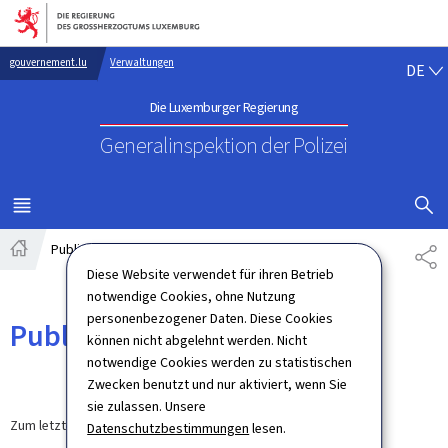
Zur Hauptnavigation
Zum Inhalt
DE
gouvernement.lu
Verwaltungen
DE
Die Luxemburger Regierung
Generalinspektion der Polizei
SUCHFLED 
MENÜ
HAUPT-
Publications
TE
Startseite
Diese Website verwendet für ihren Betrieb
notwendige Cookies, ohne Nutzung
personenbezogener Daten. Diese Cookies
Publications
können nicht abgelehnt werden. Nicht
notwendige Cookies werden zu statistischen
Zwecken benutzt und nur aktiviert, wenn Sie
sie zulassen. Unsere
Zum letzten Mal aktualisiert am
20.04.2026
Datenschutzbestimmungen
lesen.