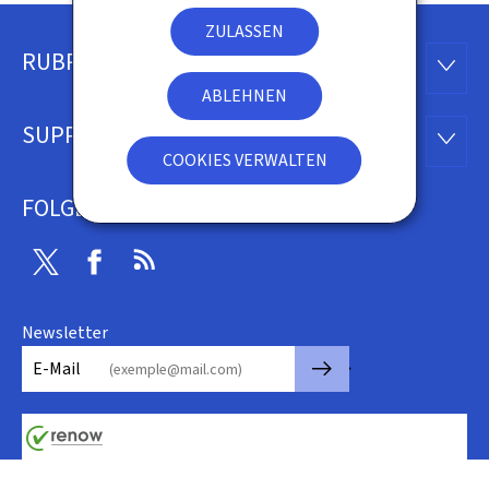
ZULASSEN
RUBRIKEN
Footer
RUBRI
ABLEHNEN
SUPPORT
SUPP
COOKIES VERWALTEN
FOLGEN SIE UNS
Twitter
Facebook
RSS
Newsletter
🡒
E-Mail