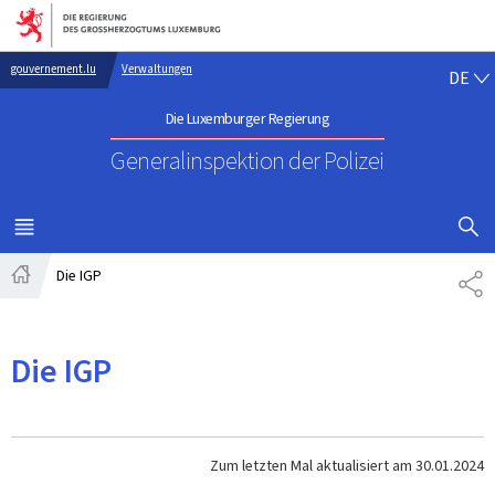
Zur Hauptnavigation
Zum Inhalt
DE
gouvernement.lu
Verwaltungen
DE
Die Luxemburger Regierung
Generalinspektion der Polizei
SUCHFLED 
MENÜ
HAUPT-
Die IGP
TE
Startseite
Die IGP
Zum letzten Mal aktualisiert am
30.01.2024