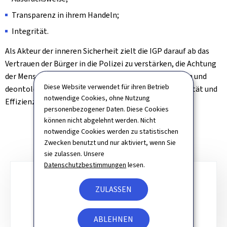
Transparenz in ihrem Handeln;
Integrität.
Als Akteur der inneren Sicherheit zielt die IGP darauf ab das
Vertrauen der Bürger in die Polizei zu verstärken, die Achtung
der Menschenrechte, der Gesetze, sowie der ethischen und
Diese Website verwendet für ihren Betrieb
deontologischen Grundsätze zu fördern, mit der Qualität und
notwendige Cookies, ohne Nutzung
Effizienz der Polizeiarbeit als Schwerpunkt.
personenbezogener Daten. Diese Cookies
können nicht abgelehnt werden. Nicht
notwendige Cookies werden zu statistischen
Zwecken benutzt und nur aktiviert, wenn Sie
sie zulassen. Unsere
Datenschutzbestimmungen
lesen.
Unterrubriken
ZULASSEN
ZUSTÄNDIGKEITSBEREICHE
ABLEHNEN