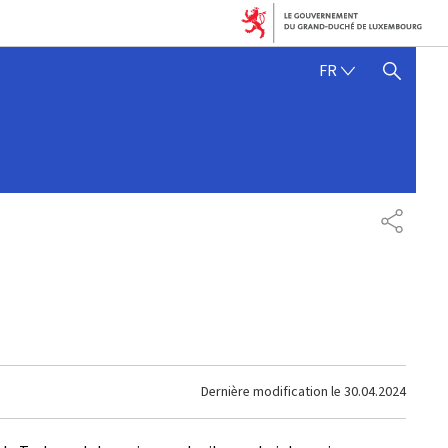
FRANÇAIS
FR
AFFICHER / MASQUER 
PARTAG
Dernière modification le
30.04.2024