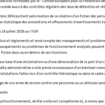
ndations formulées par le "Comité européen pour la Prévention de
rocède aussi à des contrôles réguliers des lieux de détention et ré
mbre 2004 portant autorisation de la création d'un fichier des pe
se statistique des annulations et effacements d'avertissements tax
 18 juillet 2018 sur l'IGP.
des lois et règlements et rend compte des manquements et problème
s manquements ou problèmes de fonctionnement analysés peuvent ê
 Police dans ou en dehors de ses fonctions.
t sur base d'une réclamation ou d'une dénonciation de la part d'un 
enquête administrative si elle prend connaissance d'un éventuel 
nstatations faites lors d'un contrôle thématique ou dans le cadre 
sage de son arme de service contre une personne ou un véhicule san
vante:
sfonctionnement, vérifie si elle est compétente et, à moins que