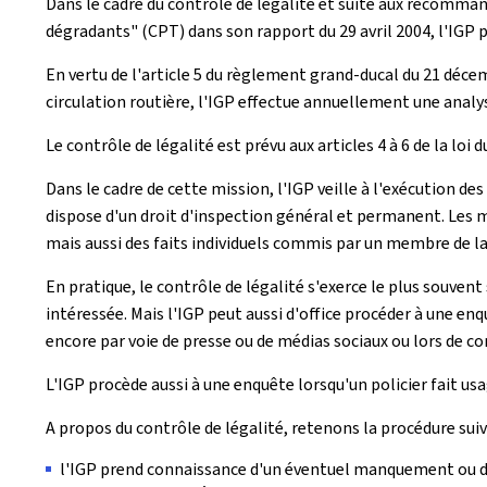
Dans le cadre du contrôle de légalité et suite aux recomma
dégradants" (CPT) dans son rapport du 29 avril 2004, l'IGP p
En vertu de l'article 5 du règlement grand-ducal du 21 déce
circulation routière, l'IGP effectue annuellement une analy
Le contrôle de légalité est prévu aux articles 4 à 6 de la loi du
Dans le cadre de cette mission, l'IGP veille à l'exécution 
dispose d'un droit d'inspection général et permanent. Le
mais aussi des faits individuels commis par un membre de la
En pratique, le contrôle de légalité s'exerce le plus souven
intéressée. Mais l'IGP peut aussi d'office procéder à une 
encore par voie de presse ou de médias sociaux ou lors de co
L'IGP procède aussi à une enquête lorsqu'un policier fait u
A propos du contrôle de légalité, retenons la procédure sui
l'IGP prend connaissance d'un éventuel manquement ou dy