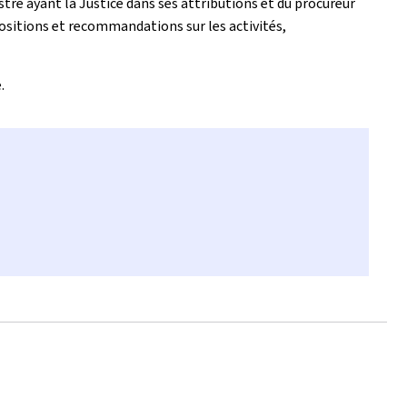
istre ayant la Justice dans ses attributions et du procureur
opositions et recommandations sur les activités,
.