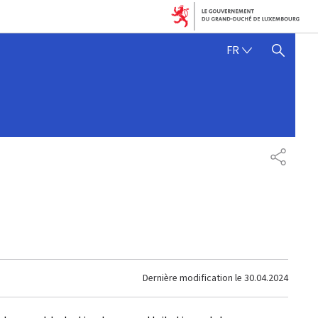
FRANÇAIS
FR
AFFICHER / MASQUER 
PARTAG
Dernière modification le
30.04.2024