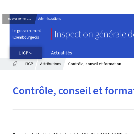
gouvernement.lu
Administrations
Le gouvernement
Inspection générale de
luxembourgeois
L'IGP
L'IGP
Actualités
L'IGP
Attributions
Contrôle, conseil et formation
Accueil
Contrôle, conseil et forma