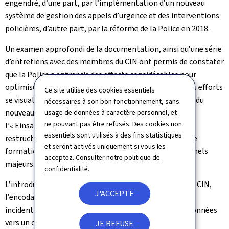
engendré, d’une part, par l’implémentation d’un nouveau
système de gestion des appels d’urgence et des interventions
policières, d’autre part, par la réforme de la Police en 2018.
Un examen approfondi de la documentation, ainsi qu’une série
d’entretiens avec des membres du CIN ont permis de constater
que la Police a entrepris des efforts considérables pour
optimiser l’efficacité du traitement des appels 113. Ces efforts
Ce site utilise des cookies essentiels
se visualisent notamment à travers l’implémentation du
nécessaires à son bon fonctionnement, sans
nouveau système de gestion des interventions,
usage de données à caractère personnel, et
ne pouvant pas être refusés. Des cookies non
l’« Einsatzleitsystem » (ELS), l’augmentation et la
essentiels sont utilisés à des fins statistiques
restructuration du personnel au CIN et l’élaboration de
et seront activés uniquement si vous les
formations relatives à ces changements organisationnels
acceptez. Consulter notre
politique de
majeurs.
confidentialité
.
L’introduction d’une nouvelle fonction de call-taker au CIN,
J'ACCEPTE
l’encodage suivi d’une classification systématique des
incidents dans l’ELS et le transfert automatique des données
vers un opérateur national ou régional ont permis une
JE REFUSE