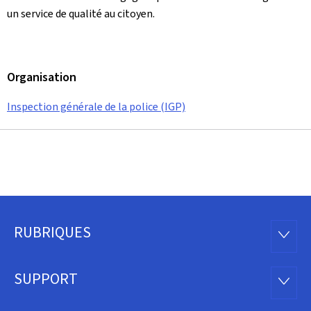
un service de qualité au citoyen.
Organisation
Inspection générale de la police (IGP)
RUBRIQUES
Pied
RUBRI
de
SUPPORT
SUPP
page