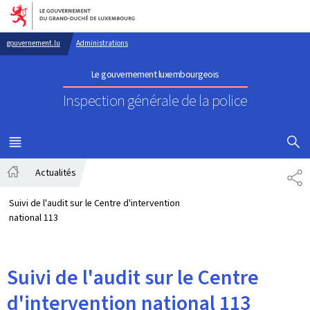
Aller au menu principal
Aller au contenu
gouvernement.lu
Administrations
Le gouvernement luxembourgeois
Inspection générale de la police
AFFICHER
MENU
PRINCIPAL
Actualités
PA
Accueil
Suivi de l'audit sur le Centre d'intervention
national 113
Suivi de l'audit sur le Centre
d'intervention national 113