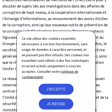
discuter de sujets liés aux investigations dans des affaires de
corruption de haut niveau, à la coopération internationale et
l'échange d'informations, au recouvrement des avoirs illicites
de la corruption, ainsi qu'aux nouveaux outils de prévention de
la corruption et d'évaluation des risques. Parmi les orateurs
figuraient, pour n’en citer que quelques-uns, le Président du
Ce site utilise des cookies essentiels
Groupe de travail de l'OCDE[2] sur la corruption Drago Kos, le
nécessaires à son bon fonctionnement, sans
usage de données à caractère personnel, et
secrétaire exécutif du GRECO [3]Hanne Juncher, la directrice
ne pouvant pas être refusés. Des cookies non
générale du Basel Institut of gouvernance Greta Fenner, ainsi
essentiels sont utilisés à des fins statistiques
que le chef de l’International Anti-Corruption Coordination
et seront activés uniquement si vous les
Center (IACCC) Daniel Murphy.
acceptez. Consulter notre
politique de
confidentialité
.
Le réseau EPAC/EACN s’est étoffé de la présence d'un nouvel
observateur - le Parquet européen (EPPO) dont le bureau
J'ACCEPTE
central siège à Luxembourg – et de six nouveaux membres :
l'Unité anti-corruption du Service national de la police et de la
sécurité d'Irlande, le Bureau de la sécurité intérieure du
JE REFUSE
ministère de l'Intérieur de la République de Lettonie, la