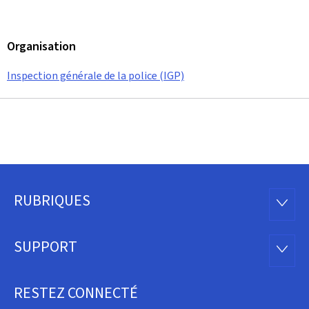
Organisation
Inspection générale de la police (IGP)
RUBRIQUES
Pied
RUBRI
de
SUPPORT
SUPP
page
RESTEZ CONNECTÉ