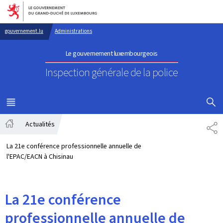
Aller au menu principal
Aller au contenu
gouvernement.lu
Administrations
Le gouvernement luxembourgeois
Inspection générale de la police
AFFICHER
MENU
PRINCIPAL
Actualités
PA
Accueil
La 21e conférence professionnelle annuelle de
l'EPAC/EACN à Chisinau
La 21e conférence
professionnelle annuelle de