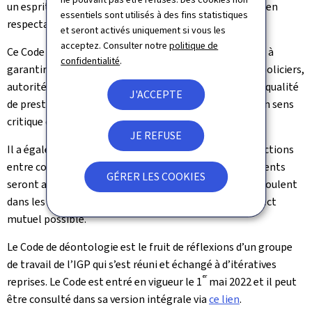
un esprit d’intégrité, d’impartialité et d’indépendance en
essentiels sont utilisés à des fins statistiques
respectant ces valeurs.
et seront activés uniquement si vous les
acceptez. Consulter notre
politique de
Ce Code de déontologie est avant tout un outil destiné à
confidentialité
.
garantir à tous les interlocuteurs externes (citoyens, policiers,
autorités judiciaires, ministère de tutelle) de l’IGP une qualité
J'ACCEPTE
de prestation fondée sur le respect de l’Autre et avec un sens
critique constructif et exacerbé.
JE REFUSE
Il a également une portée interne. Alors que les interactions
entre collègues affectés dans des départements différents
GÉRER LES COOKIES
seront amenées à s’accroître, il importe qu’elles se déroulent
dans les meilleures conditions de cordialité et de respect
mutuel possible.
Le Code de déontologie est le fruit de réflexions d’un groupe
de travail de l’IGP qui s’est réuni et échangé à d’itératives
er
reprises. Le Code est entré en vigueur le 1
mai 2022 et il peut
être consulté dans sa version intégrale via
ce lien
.