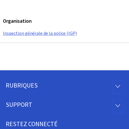
Organisation
Inspection générale de la police (IGP)
RUBRIQUES
Pied
RUBRI
de
SUPPORT
SUPP
page
RESTEZ CONNECTÉ