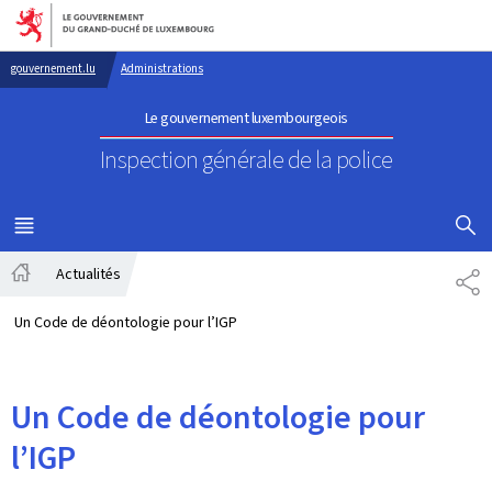
Aller au menu principal
Aller au contenu
gouvernement.lu
Administrations
Le gouvernement luxembourgeois
Inspection générale de la police
AFFICHER
MENU
PRINCIPAL
Actualités
PA
Accueil
Un Code de déontologie pour l’IGP
Un Code de déontologie pour
l’IGP