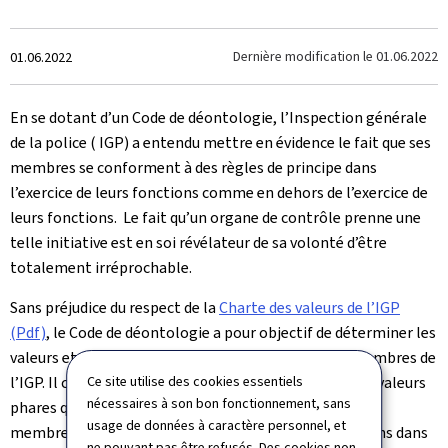
Crée
Dernière modification le
01.06.2022
01.06.2022
le
En se dotant d’un Code de déontologie, l’Inspection générale
de la police ( IGP) a entendu mettre en évidence le fait que ses
membres se conforment à des règles de principe dans
l’exercice de leurs fonctions comme en dehors de l’exercice de
leurs fonctions. Le fait qu’un organe de contrôle prenne une
telle initiative est en soi révélateur de sa volonté d’être
totalement irréprochable.
Sans préjudice du respect de la
Charte des valeurs de l’IGP
(Pdf)
, le Code de déontologie a pour objectif de déterminer les
valeurs et normes essentielles à respecter par les membres de
Ce site utilise des cookies essentiels
l’IGP. Il contient un ensemble de règles basées sur les valeurs
nécessaires à son bon fonctionnement, sans
phares que sont la légalité, la probité et la qualité. Les
usage de données à caractère personnel, et
membres de l’IGP sont tenus d’accomplir leurs missions dans
ne pouvant pas être refusés. Des cookies non