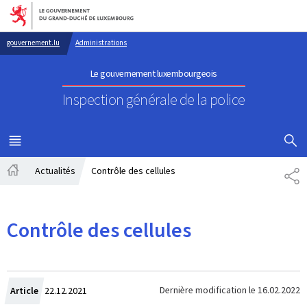
Aller au menu principal
Aller au contenu
gouvernement.lu
Administrations
Le gouvernement luxembourgeois
Inspection générale de la police
AFFICHER
MENU
PRINCIPAL
Actualités
Contrôle des cellules
PA
Accueil
Contrôle des cellules
Crée
Dernière modification le
16.02.2022
Article
22.12.2021