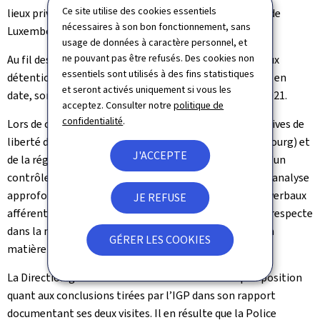
Ce site utilise des cookies essentiels
lieux privatifs de liberté du Médiateur du Grand-Duché de
nécessaires à son bon fonctionnement, sans
Luxembourg (CELPL).
usage de données à caractère personnel, et
ne pouvant pas être refusés. Des cookies non
Au fil des années, l’IGP a réalisé dix-neuf visites liées aux
essentiels sont utilisés à des fins statistiques
détentions et rétentions policières, dont les dernières en
et seront activés uniquement si vous les
date, sont celles du 8 décembre 2020 et du 21 janvier 2021.
acceptez. Consulter notre
politique de
confidentialité
.
Lors de ces deux dernières missions, les mesures privatives de
liberté du commissariat de la région capitale (Luxembourg) et
J'ACCEPTE
de la région sud-ouest (Esch/Alzette) ont fait l’objet d’un
contrôle. Un contrôle des infrastructures, ainsi qu’une analyse
approfondie des registres de détention et des procès-verbaux
JE REFUSE
afférents a été réalisée. L’IGP a constaté que la Police respecte
dans la majorité des cas les processus applicables en la
GÉRER LES COOKIES
matière et les prescriptions de service.
La Direction générale de la Police a récemment pris position
quant aux conclusions tirées par l’IGP dans son rapport
documentant ses deux visites. Il en résulte que la Police