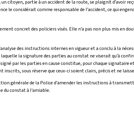
un citoyen, partie à un accident de la route, se plaignit d’avoir reç
ance le considérait comme responsable de l’accident, ce qui engend
ment concret des policiers visés. Elle n’a pas non plus mis en dou
analyse des instructions internes en vigueur et a conclu à la néces
uelle la signature des parties au constat ne viserait qu’à confir
 signé par les parties en cause constitue, pour chaque signataire e
ont inscrits, sous réserve que ceux-ci soient clairs, précis et ne lai
ction générale de la Police d’amender les instructions à transmettr
le du constat à l’amiable.