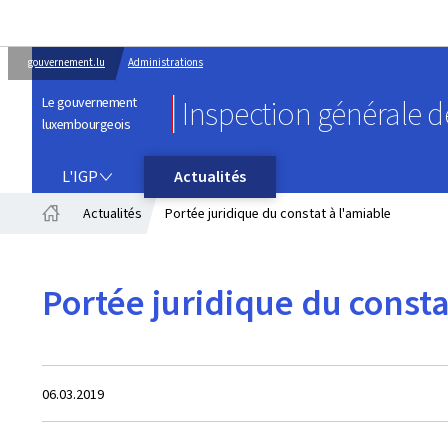
gouvernement.lu
Administrations
Le gouvernement
Inspection générale de
luxembourgeois
L'IGP
L'IGP
Actualités
Actualités
Portée juridique du constat à l'amiable
Accueil
Portée juridique du consta
Crée
06.03.2019
le