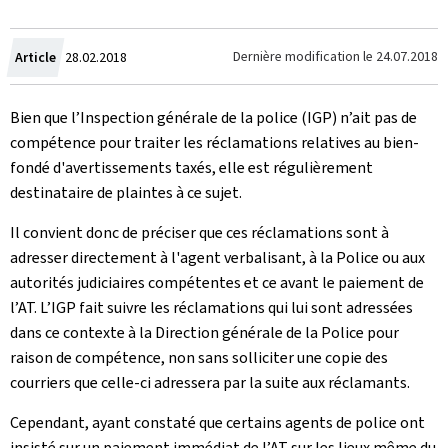
Crée
Dernière modification le
24.07.2018
Article
28.02.2018
le
Bien que l’Inspection générale de la police (IGP) n’ait pas de
compétence pour traiter les réclamations relatives au bien-
fondé d'avertissements taxés, elle est régulièrement
destinataire de plaintes à ce sujet.
Il convient donc de préciser que ces réclamations sont à
adresser directement à l'agent verbalisant, à la Police ou aux
autorités judiciaires compétentes et ce avant le paiement de
l’AT. L’IGP fait suivre les réclamations qui lui sont adressées
dans ce contexte à la Direction générale de la Police pour
raison de compétence, non sans solliciter une copie des
courriers que celle-ci adressera par la suite aux réclamants.
Cependant, ayant constaté que certains agents de police ont
insisté sur un paiement immédiat de l’AT sur les lieux même du