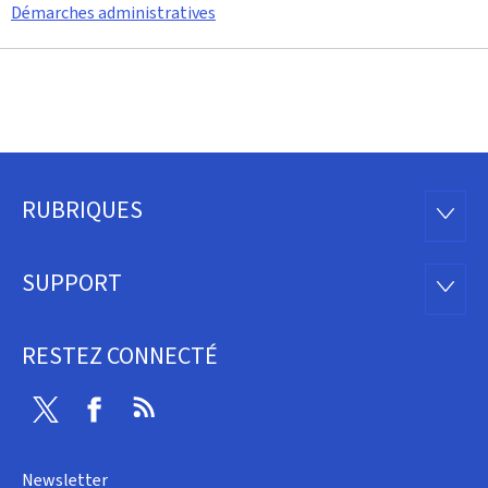
Démarches administratives
RUBRIQUES
Pied
RUBRI
de
SUPPORT
SUPP
page
RESTEZ CONNECTÉ
Twitter
Facebook
RSS
Newsletter