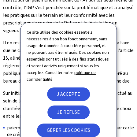
contrôle, l’IGP s’est penchée sur la problématique et a analysé
les pratiques sur le terrain et leur conformité avec les
prescriptions de service de la Police et la législation en
vigueur.
Ce site utilise des cookies essentiels
nécessaires à son bon fonctionnement, sans
Il en ressort clairement que le paiement immédiat de la taxe
usage de données à caractère personnel, et
due ne constitue qu’une des deux hypothèses prévues à l’article
ne pouvant pas être refusés. Des cookies non
15, alinéa 3, de la loi du 14 février 1955 concernant la
essentiels sont utilisés à des fins statistiques
réglementation de la circulation sur toutes les voies
et seront activés uniquement si vous les
acceptez. Consulter notre
politique de
publiques, la deuxième consistant en un paiement différé au
confidentialité
.
bureau de police ou un versement/virement de la somme due.
Sur initiative de l’IGP, un rappel en la matière a été effectué au
J'ACCEPTE
sein de la Police et les prescriptions de service ont été
clarifiées en ce sens que tout contrevenant résident a le choix
JE REFUSE
entre les trois options suivantes :
paiement immédiat de l’AT sur place, en espèces ou par carte
GÉRER LES COOKIES
de crédit;