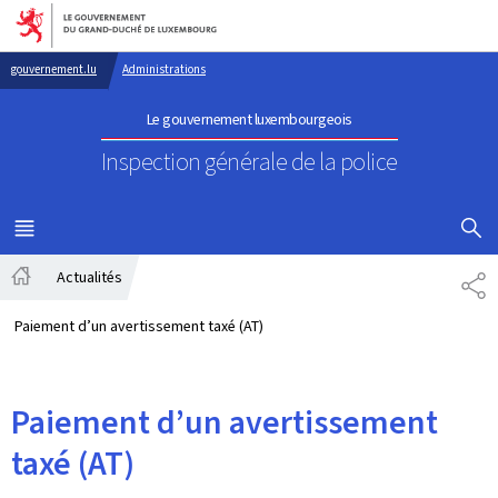
Aller au menu principal
Aller au contenu
gouvernement.lu
Administrations
Le gouvernement luxembourgeois
Inspection générale de la police
AFFICHER
MENU
PRINCIPAL
Actualités
PA
Accueil
Paiement d’un avertissement taxé (AT)
Paiement d’un avertissement
taxé (AT)