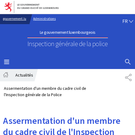
Aller au menu principal
Aller au contenu
FR
gouvernement.lu
Administrations
FR
Le gouvernement luxembourgeois
Inspection générale de la police
AFFICHER
MENU
PRINCIPAL
Actualités
PA
Accueil
Assermentation d'un membre du cadre civil de
l'Inspection générale de la Police
Assermentation d'un membre
du cadre civil de l'Inspection