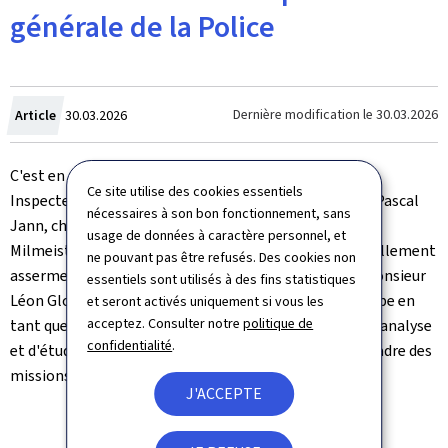
générale de la Police
Crée
Dernière modification le
30.03.2026
Article
30.03.2026
le
C'est en présence de Madame Claudine de la Hamette,
Ce site utilise des cookies essentiels
Inspecteur général de la Police, ainsi que de Monsieur Pascal
nécessaires à son bon fonctionnement, sans
Jann, chef du département Études, que Monsieur Paul
usage de données à caractère personnel, et
Milmeister, membre du cadre civil de l'IGP, a été officiellement
ne pouvant pas être refusés. Des cookies non
assermenté par le ministre des Affaires intérieures, Monsieur
essentiels sont utilisés à des fins statistiques
Léon Gloden. Monsieur Paul Milmeister renforce l'équipe en
et seront activés uniquement si vous les
acceptez. Consulter notre
politique de
tant que chargé d'études, où il contribue aux travaux d'analyse
confidentialité
.
et d'étude menés par le département Études dans le cadre des
missions de l’IGP.
J'ACCEPTE