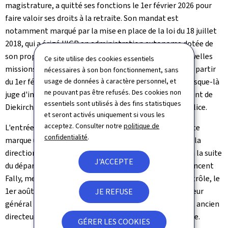
magistrature, a quitté ses fonctions le 1er février 2026 pour
faire valoir ses droits à la retraite. Son mandat est
notamment marqué par la mise en place de la loi du 18 juillet
2018, qui a érigé l'IGP en administration autonome dotée de
son propre personnel, ainsi que par la dotation de nouvelles
Ce site utilise des cookies essentiels
missions et l'élargissement des missions existantes. A partir
nécessaires à son bon fonctionnement, sans
usage de données à caractère personnel, et
du 1er février 2026, Madame Claudine de la Hamette, jusque-là
ne pouvant pas être refusés. Des cookies non
juge d'instruction directeur au tribunal d'arrondissement de
essentiels sont utilisés à des fins statistiques
Diekirch, prend la tête de l'organe de contrôle de la police.
et seront activés uniquement si vous les
acceptez. Consulter notre
politique de
L'entrée en fonction de Madame Claudine de la Hamette
confidentialité
.
marque une nouvelle étape dans le renouvellement de la
direction de l'Inspection générale de la police, initiée à la suite
J'ACCEPTE
du départ en retraite de l'Inspecteur général adjoint Vincent
Fally, membre de la première heure de l'organe de contrôle, le
1er août 2025. Depuis cette date, la fonction d'Inspecteur
JE REFUSE
général adjoint est occupée par Monsieur Patrick Even, ancien
directeur de la région Capitale de la Police grand-ducale.
GÉRER LES COOKIES