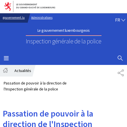
Aller au menu principal
Aller au contenu
FR
gouvernement.lu
Administrations
FR
Le gouvernement luxembourgeois
Inspection générale de la police
AFFICHER
MENU
PRINCIPAL
Actualités
PA
Accueil
Passation de pouvoir à la direction de
l'Inspection générale de la police
Passation de pouvoir à la
direction de l'Inspection