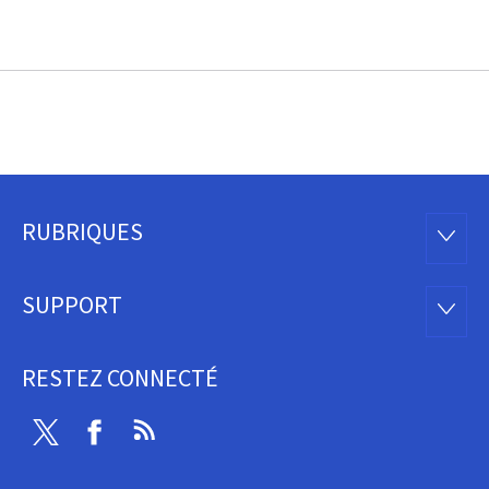
RUBRIQUES
Pied
RUBRI
de
SUPPORT
SUPP
page
RESTEZ CONNECTÉ
Twitter
Facebook
RSS