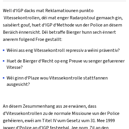
le
Well d‘IGP dacks mat Reklamatiounen punkto
Vitessekontrollen, déi mat enger Radarpistoul gemaach gin,
saiséiert gouf, huet d‘IGP d‘Methode vun der Police an dësem
Beräich ënnersicht. Déi betraffe Bierger hunn sech ënnert
anerem folgend Froe gestallt:
Wéini ass eng Vitessekontroll repressiv a wéini präventiv?
Huet de Bierger d‘Recht op eng Preuve vu senger gefuerener
Vitesse?
Wéi ginn d‘Plaze wou Vitessekontrolle stattfannen
ausgesicht?
An dësem Zesummenhang ass ze erwänen, dass
d’Vitessekontrollen zu de normale Missioune vun der Police
gehéieren, ewéi am Titel IV vum Gesetz vum 31. Mee 1999
iwwer d’Police an d’IGP festgehal. Jee nom Zil an den