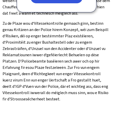
weisen oder auszestellen. Et ass awer Usus, dass d‘Vitesse dem
Chauffer op dem Display vum Radar gewise gëtt, wann hien
dat freet a wann et technesch méiglech ass.
Zu de Plaze wou d‘Vitessekontrolle gemaach ginn, bestinn
genau Kritären an der Police hirem Konzept, wéi zum Beispill
d‘Risiken, déi op enger bestëmmter Plaz existéieren,
d‘Proximitéit zu enger Bushaltestell oder zu engem
Zebrasträifen, d‘Unzuel vun den Accidenter oder d‘Unzuel vu
Reklamatiounen iwwer d‘geféierlecht Behuelen op dëse
Platzen. D’Policebeamte baséieren sech awer och op hir
Erfahrung fir esou Plaze festzeleeën. Zur Fro vun engem
Plaignant, deen d‘Richtegkeet vun enger Vitessekontroll
kuerz virum Enn vun enger Uertschaft a Fro gestallt huet,
deelt d’IGP d‘Vuen vun der Police, där et wichteg ass, dass eng
Vitessekontroll iwwerall do méiglech muss sinn, wou e Risiko
fir d’Stroossesécherheet besteet.